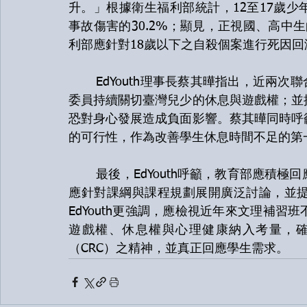
升。」根據衛生福利部統計，12至17歲少
事故傷害的30.2%；顯見，正視國、高中生
利部應針對18歲以下之自殺個案進行死因
	EdYouth理事長蔡其曄指出，近兩次聯合國《兒童權利公約》（CRC）國際審查中，國際
委員持續關切臺灣兒少的休息與遊戲權；並
恐對身心發展造成負面影響。蔡其曄同時呼
的可行性，作為改善學生休息時間不足的第
	最後，EdYouth呼籲，教育部應積極回應學生訴求，正視學生長期休息時間不足的問題。
應針對課綱與課程規劃展開廣泛討論，並
EdYouth更強調，應檢視近年來文理補
遊戲權、休息權與心理健康納入考量，
（CRC）之精神，並真正回應學生需求。