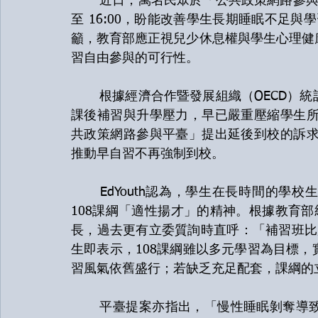
	近日，萬名民眾於「公共政策網路參與平臺」附議，支持將國高中上課時間縮短為10:00
至 16:00，盼能改善學生長期睡眠不足與學
籲，教育部應正視兒少休息權與學生心理健
習自由參與的可行性。
	根據經濟合作暨發展組織（OECD）統計，臺灣中小學生每年上課時數居全球之冠，加上
課後補習與升學壓力，早已嚴重壓縮學生所
共政策網路參與平臺」提出延後到校的訴求
推動早自習不再強制到校。
	EdYouth認為，學生在長時間的學校生活與課後補習，不僅壓縮了休息時間，也背離了
108課綱「適性揚才」的精神。根據教育部
長，過去更有立委質詢時直呼：「補習班比超
生即表示，108課綱雖以多元學習為目標
習風氣依舊盛行；若缺乏充足配套，課綱的
	平臺提案亦指出，「慢性睡眠剝奪導致學習效率大減、憂鬱情緒增加、自傷自殺風險提