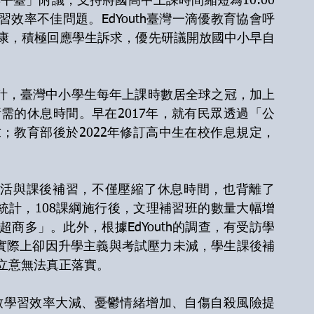
習效率不佳問題。EdYouth臺灣一滴優教育協會呼
康，積極回應學生訴求，優先研議開放國中小早自
需的休息時間。早在2017年，就有民眾透過「公
；教育部後於2022年修訂高中生在校作息規定，
統計，108課綱施行後，文理補習班的數量大幅增
商多」。此外，根據EdYouth的調查，有受訪學
，實際上卻因升學主義與考試壓力未減，學生課後補
立意無法真正落實。