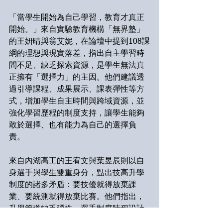
「當學生開始為自己學習，教育才真正
開始。」來自實驗教育機構「無界塾」
的王姸晴與翁艾妮，在論壇中提到108課
綱的理想與現實落差，指出自主學習時
間不足、缺乏探索資源，是學生無法真
正擁有「選擇力」的主因。他們建議透
過引導課程、成果展示、課表彈性等方
式，增加學生自主時間與跨域資源，並
強化學習歷程的制度支持，讓學生能夠
敢於選擇、也有能力為自己的選擇負
責。
來自內湖高工的王宥文與葉昱辰則以自
身選手與學生雙重身分，點出技高升學
制度的諸多矛盾：要技優就得放棄課
業、要統測就得放棄比賽。他們指出，
升學管道缺乏彈性、選手制度時程設計
不利，讓許多高職生陷入「只能五選