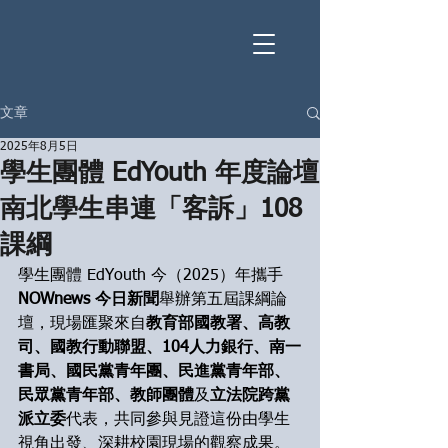
文章
2025年8月5日
學生團體 EdYouth 年度論壇
南北學生串連「客訴」108
課綱
學生團體 EdYouth 今（2025）年攜手 
NOWnews 今日新聞
舉辦第五屆課綱論
壇，現場匯聚來自
教育部國教署、高教
司、國教行動聯盟、104人力銀行、南一
書局、國民黨青年團、民進黨青年部、
民眾黨青年部、教師團體
及
立法院跨黨
派立委
代表，共同參與見證這份由學生
視角出發、深耕校園現場的觀察成果。