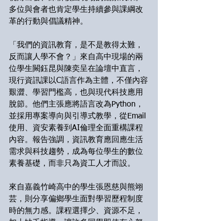
多位與會者也肯定學生持續參與課綱改
革的行動與倡議精神。
「我們的資訊教育，是不是教得太難，
反而讓人學不會？」來自高中現場的兩
位學生闕鈺昆與陳奕呈在論壇中直言，
現行資訊課以C語言作為主體，不僅內容
艱澀、學習門檻高，也與現代科技應用
脫節。他們主張應將語言改為Python，
並採用專案導向與引導式教學，從Email
使用、資安素養到AI倫理全面重構課程
內容。報告強調，資訊教育應回應生活
需求與科技趨勢，成為每位學生的數位
素養基礎，而非只為資工人才而設。
來自嘉義竹崎高中的學生張恩慈與熊翊
芸，則分享偏鄉學生面對學習歷程制度
時的無力感。課程選擇少、資源不足，