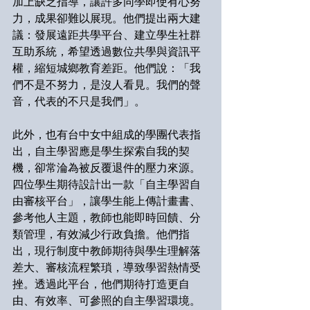
加上缺乏指導，讓許多同學即使有心努
力，成果卻難以展現。他們提出兩大建
議：發展遠距共學平台、建立學生社群
互助系統，希望透過數位共學與資訊平
權，縮短城鄉教育差距。他們說：「我
們不是不努力，是沒人看見。我們的聲
音，代表的不只是我們」。
此外，也有台中女中組成的學團代表指
出，自主學習應是學生探索自我的契
機，卻常淪為被反覆退件的壓力來源。
四位學生期待設計出一款「自主學習自
由審核平台」，讓學生能上傳計畫書、
參考他人主題，教師也能即時回饋、分
類管理，有效減少行政負擔。他們指
出，現行制度中教師期待與學生理解落
差大、審核流程繁瑣，導致學習熱情受
挫。透過此平台，他們期待打造更自
由、有效率、可參照的自主學習環境。