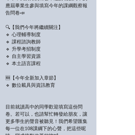
應屆畢業生參與填寫今年的課綱觀察報
告問卷📣
🔍【我們今年將繼續關注】
🔹 心理輔導制度
🔹 課程諮詢教師
🔹 升學考招制度
🔹 自主學習資源
🔹 本土語言課程
🆕【今年全新加入章節】
🔹 數位載具與資訊教育
目前就讀高中的同學歡迎填寫這份問
卷。若可以，也請幫忙轉發給朋友，讓
更多學生的聲音被聽見！我們希望匯集
每一位在108課綱下的心聲，把這些呢